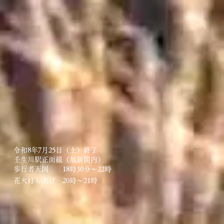
令和8年7月25日（土）終了
壬生川駅正面線（旭新開内）
歩行者天国 18時30分〜22時
花火打ち上げ 20時〜21時