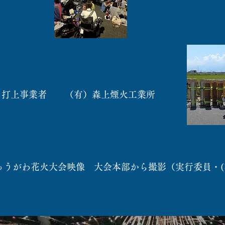
事業者 （有）森上煙火工業所
にゅうがわ花火大会映像 大会本部から撮影（実行委員・(
所）